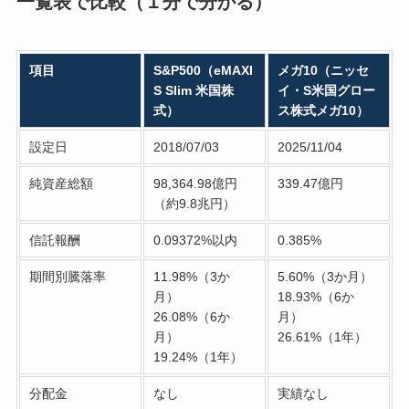
一覧表で比較（１分で分かる）
項目
S&P500（eMAXI
メガ10（ニッセ
S Slim 米国株
イ・S米国グロー
式）
ス株式メガ10）
設定日
2018/07/03
2025/11/04
純資産総額
98,364.98億円
339.47億円
（約9.8兆円）
信託報酬
0.09372%以内
0.385%
期間別騰落率
11.98%（3か
5.60%（3か月）
月）
18.93%（6か
26.08%（6か
月）
月）
26.61%（1年）
19.24%（1年）
分配金
なし
実績なし