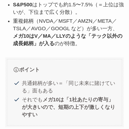
S&P500
はトップでも約1.5〜7.5%（＝上位は強
いが、下位まで広く分散）。
重複銘柄（NVDA／MSFT／AMZN／META／
TSLA／AVGO／GOOGL など）が多い一方、
メガ10はV／MA／LLYのような「テック以外の
成長銘柄」が入る
のが特徴。
ポイント
共通銘柄が多い＝「同じ未来に賭けてい
る」面もある
それでも
メガ10は「1社あたりの寄与」
が大きいので、短期の上下が激しくなり
やすい