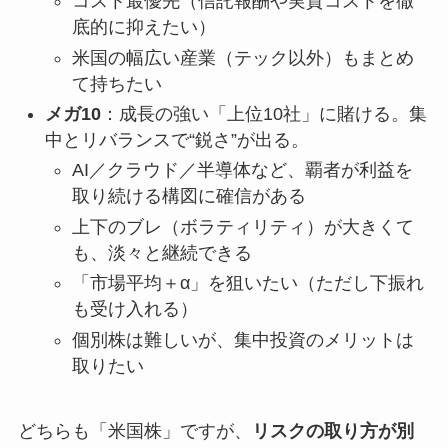
コスト最優先（信託報酬や実質コストを徹
底的に抑えたい）
米国の幅広い産業（テック以外）もまとめ
て持ちたい
メガ10
：成長の強い「上位10社」に賭ける。集
中とリバランスで“鋭さ”が出る。
AI／クラウド／半導体など、覇者が利益を
取り続ける構図に確信がある
上下のブレ（ボラティリティ）が大きくて
も、淡々と継続できる
「市場平均＋α」を狙いたい（ただし下振れ
も受け入れる）
個別株は難しいが、集中投資のメリットは
取りたい
どちらも「米国株」ですが、
リスクの取り方が別