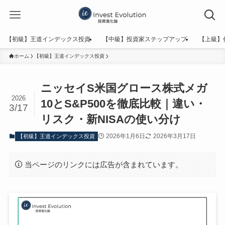
【初級】王道インデックス投資
【中級】投資家ステップアップ
【上級】
ホーム
【初級】王道インデックス投資
ニッセイS米国グロース株式メガ
2026
10とS&P500を徹底比較｜違い・
3/17
リスク・新NISAの使い分け
2026年1月6日
2026年3月17日
【初級】王道インデックス投資
当ページのリンクには広告が含まれています。