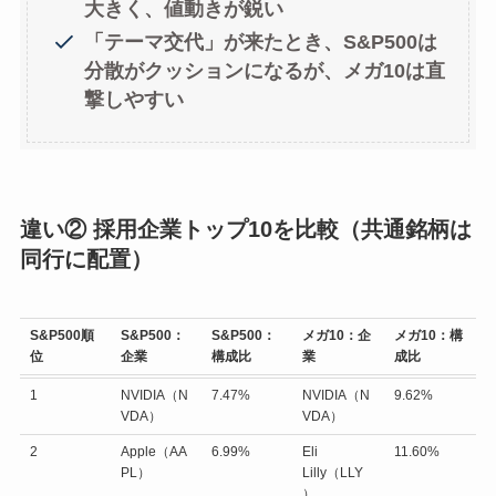
大きく、値動きが鋭い
「テーマ交代」が来たとき、S&P500は
分散がクッションになるが、メガ10は直
撃しやすい
違い② 採用企業トップ10を比較（共通銘柄は
同行に配置）
S&P500順
S&P500：
S&P500：
メガ10：企
メガ10：構
位
企業
構成比
業
成比
1
NVIDIA（N
7.47%
NVIDIA（N
9.62%
VDA）
VDA）
2
Apple（AA
6.99%
Eli
11.60%
PL）
Lilly（LLY
）