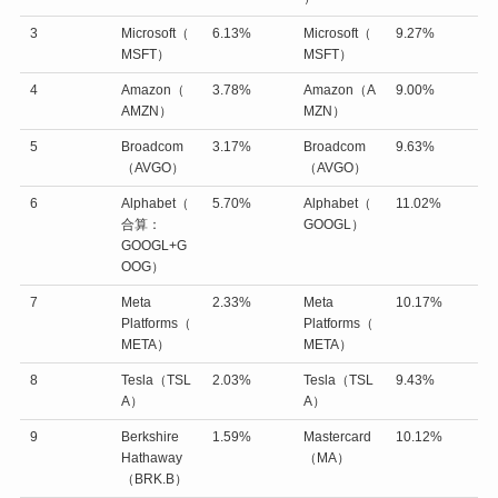
3
Microsoft（
6.13%
Microsoft（
9.27%
MSFT）
MSFT）
4
Amazon（
3.78%
Amazon（A
9.00%
AMZN）
MZN）
5
Broadcom
3.17%
Broadcom
9.63%
（AVGO）
（AVGO）
6
Alphabet（
5.70%
Alphabet（
11.02%
合算：
GOOGL）
GOOGL+G
OOG）
7
Meta
2.33%
Meta
10.17%
Platforms（
Platforms（
META）
META）
8
Tesla（TSL
2.03%
Tesla（TSL
9.43%
A）
A）
9
Berkshire
1.59%
Mastercard
10.12%
Hathaway
（MA）
（BRK.B）