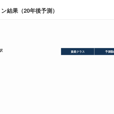
ョン結果（20年後予測）
訳
資産クラス
予測額