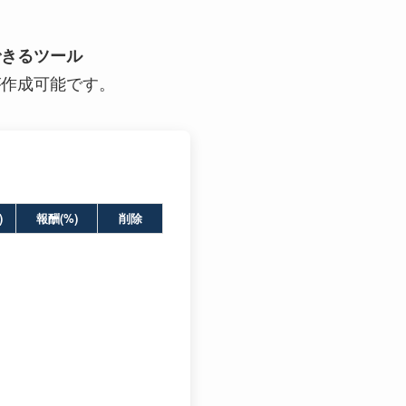
できるツール
が作成可能です。
)
報酬(%)
削除