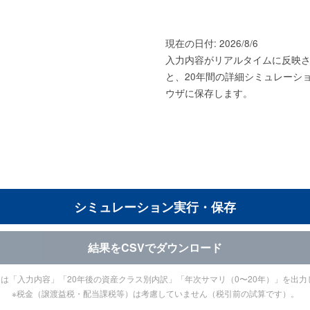
現在の日付:
2026/8/6
入力内容がリアルタイムに反映
と、20年間の詳細シミュレーシ
ウザに保存します。
シミュレーション実行・保存
結果をCSVでダウンロード
Vには「入力内容」「20年後の資産クラス別内訳」「年次サマリ（0〜20年）」を出力
※税金（譲渡益税・配当課税等）は考慮していません（税引前の試算です）。