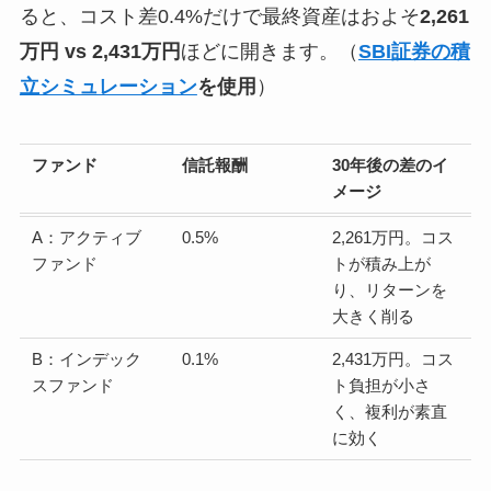
ると、コスト差0.4%だけで最終資産はおよそ
2,261
万円 vs 2,431万円
ほどに開きます。（
SBI証券の積
立シミュレーション
を使用
）
ファンド
信託報酬
30年後の差のイ
メージ
A：アクティブ
0.5%
2,261万円。コス
ファンド
トが積み上が
り、リターンを
大きく削る
B：インデック
0.1%
2,431万円。コス
スファンド
ト負担が小さ
く、複利が素直
に効く