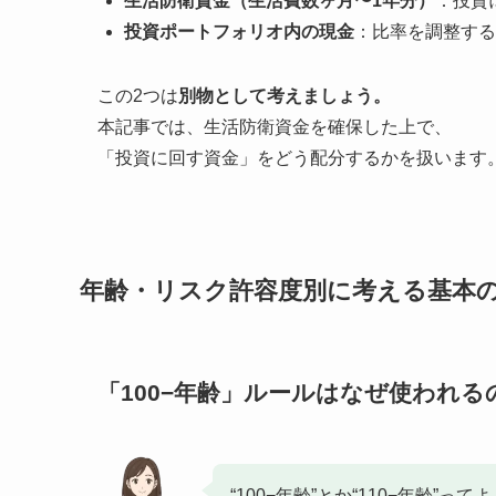
生活防衛資金（生活費数ヶ月〜1年分）
：投資
投資ポートフォリオ内の現金
：比率を調整する
この2つは
別物として考えましょう。
本記事では、生活防衛資金を確保した上で、
「投資に回す資金」をどう配分するかを扱います
年齢・リスク許容度別に考える基本
「100−年齢」ルールはなぜ使われる
“100−年齢”とか“110−年齢