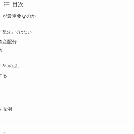
目次
」が最重要なのか
「配分」ではない
資産配分
か
「3つの型」
する
失敗例
リオ