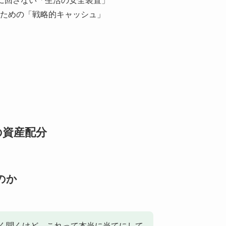
に回さない「生活の安全装置」
ための「戦略的キャッシュ」
。
の資産配分
のか
”ってよく聞くけど、これって本当に当てにして