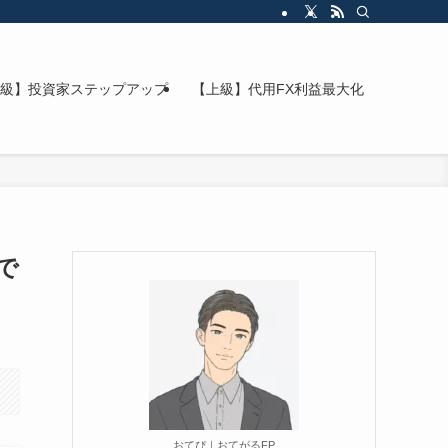
級】投資家ステップアップ
【上級】代用FX利益最大化
で
おてぴ｜おてがるFP