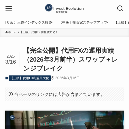
【初級】王道インデックス投資
【中級】投資家ステップアップ
【上級】
ホーム
【上級】代用FX利益最大化
【完全公開】代用FXの運用実績
2026
（2026年3月前半）スワップ＋レ
3/16
ンジブレイク
2026年3月16日
【上級】代用FX利益最大化
当ページのリンクには広告が含まれています。