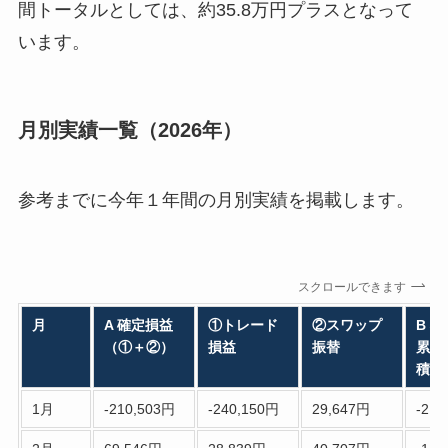
間トータルとしては、約35.8万円プラスとなって
います。
月別実績一覧（2026年）
参考までに今年１年間の月別実績を掲載します。
スクロールできます
月
A 確定損益
①トレード
②スワップ
B 
（①＋②）
損益
振替
累計
積み
1月
-210,503円
-240,150円
29,647円
-210