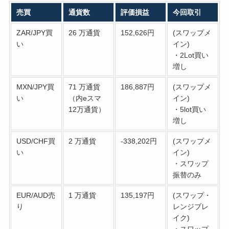
売買
通貨数
評価損益
今回取引
ZAR/JPY買
26 万通貨
152,626円
(スワップメ
い
イン)
・2Lot買い
増し
MXN/JPY買
71 万通貨
186,887円
(スワップメ
い
（内eスマ
イン)
12万通貨）
・5lot買い
増し
USD/CHF買
2 万通貨
-338,202円
(スワップメ
い
イン)
・スワップ
振替のみ
EUR/AUD売
1 万通貨
135,197円
(スワップ・
り
レンジブレ
イク)