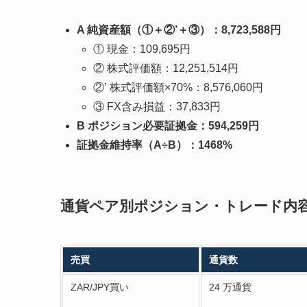
A 純資産額（①＋②’＋③）：8,723,588円
① 現金：109,695円
② 株式評価額：12,251,514円
②’ 株式評価額×70%：8,576,060円
③ FX含み損益：37,833円
B ポジション必要証拠金：594,259円
証拠金維持率（A÷B）：1468%
通貨ペア別ポジション・トレード内
売買
通貨数
ZAR/JPY買い
24 万通貨