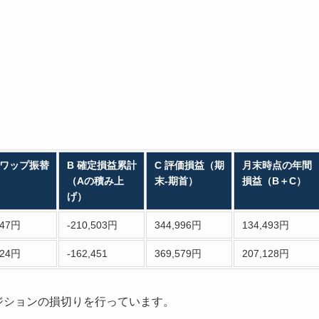
ワップ振替
B 確定損益累計
C 評価損益（期
月末時点の年間
（Aの積み上
末-期首）
損益（B＋C）
げ）
647円
-210,503円
344,996円
134,493円
124円
-162,451
369,579円
207,128円
ポジションの損切りを行っています。