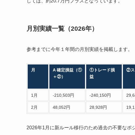
しては、約20.7万円プラスとなっています。
月別実績一覧（2026年）
参考までに今年１年間の月別実績を掲載します。
月
A 確定損益（①
①トレード損
②ス
＋②）
益
1月
-210,503円
-240,150円
29,
2月
48,052円
28,928円
19,
2026年1月に新ルール移行のため過去の不要な