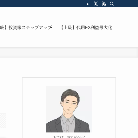
級】投資家ステップアップ
【上級】代用FX利益最大化
おてぴ｜おてがるFP