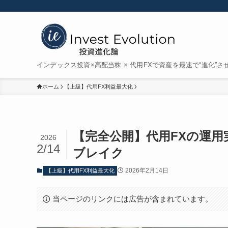
インデックス投資×高配当株 × 代用FXで資産を最速で“進化”さ
ホーム
【上級】代用FX利益最大化
【完全公開】代用FXの運用
2026
2/14
ブレイク
2026年2月14日
【上級】代用FX利益最大化
当ページのリンクには広告が含まれています。