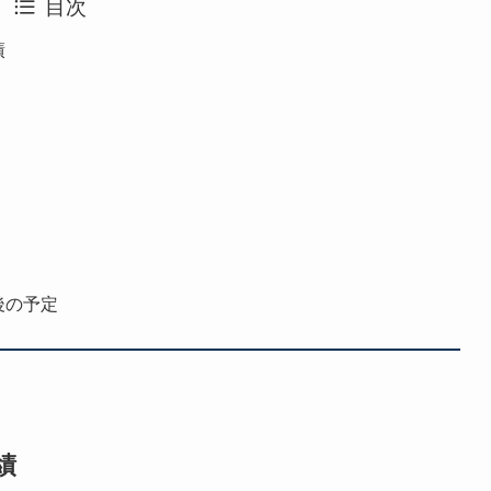
目次
績
後の予定
績