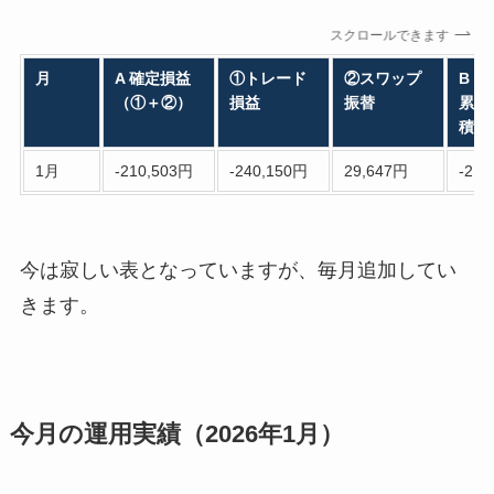
スクロールできます
月
A 確定損益
①トレード
②スワップ
B 
（①＋②）
損益
振替
累計
積み
1月
-210,503円
-240,150円
29,647円
-210
今は寂しい表となっていますが、毎月追加してい
きます。
今月の運用実績（2026年1月）