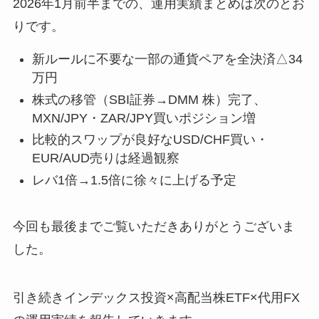
2026年1月前半までの、運用実績まとめは次のとお
りです。
新ルールに不要な一部の通貨ペアを全決済△34
万円
株式の移管（SBI証券→DMM 株）完了、
MXN/JPY・ZAR/JPY買いポジション増
比較的スワップが良好なUSD/CHF買い・
EUR/AUD売りは経過観察
レバ1倍→1.5倍に徐々に上げる予定
今回も最後までご覧いただきありがとうございま
した。
引き続きインデックス投資×高配当株ETF×代用FX