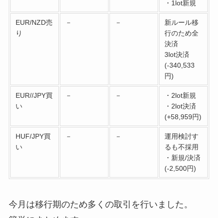
・1lot新規
EUR/NZD売
－
－
新ルール移
り
行のため全
決済
3lot決済
(-340,533
円)
EUR//JPY買
－
－
・2lot新規
い
・2lot決済
(+58,959円)
HUF/JPY買
－
－
運用検討す
い
るも不採用
・新規/決済
(-2,500円)
今月は移行期のため多くの取引を行いました。