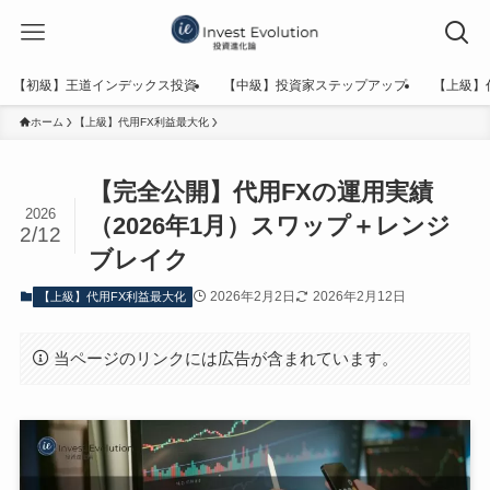
【初級】王道インデックス投資
【中級】投資家ステップアップ
【上級】
ホーム
【上級】代用FX利益最大化
【完全公開】代用FXの運用実績
2026
（2026年1月）スワップ＋レンジ
2/12
ブレイク
2026年2月2日
2026年2月12日
【上級】代用FX利益最大化
当ページのリンクには広告が含まれています。