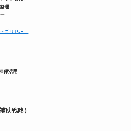
て整理
ー
テゴリTOP）
と担保活用
補助戦略）