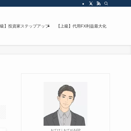
級】投資家ステップアップ
【上級】代用FX利益最大化
おてぴ｜おてがるFP