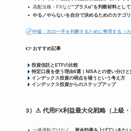
高配当株・FXなど
“プラスα”を判断材料とし
やる／やらないを自分で決めるためのカテゴリ
中級：次の一手を判断するために整理する（カ
👉
おすすめ記事
投資信託とETFの比較
特定口座を使う理由6選｜NISAとの使い分け
インデックス投資の弱点を補うという考え方
インデックス投資からのステップアップ
3）⚠
代用FX利益最大化戦略
（上級・
一発逆転ではなく、
資金効率を上げていきたい