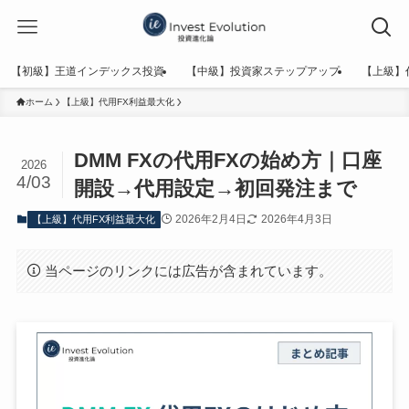
【初級】王道インデックス投資
【中級】投資家ステップアップ
【上級】
ホーム
【上級】代用FX利益最大化
DMM FXの代用FXの始め方｜口座
2026
4/03
開設→代用設定→初回発注まで
2026年2月4日
2026年4月3日
【上級】代用FX利益最大化
当ページのリンクには広告が含まれています。