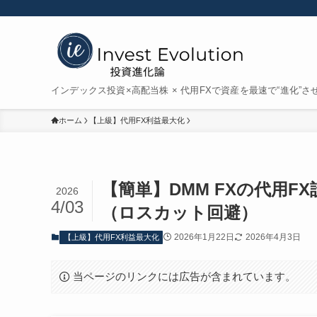
インデックス投資×高配当株 × 代用FXで資産を最速で“進化”さ
ホーム
【上級】代用FX利益最大化
【簡単】DMM FXの代用
2026
4/03
（ロスカット回避）
2026年1月22日
2026年4月3日
【上級】代用FX利益最大化
当ページのリンクには広告が含まれています。