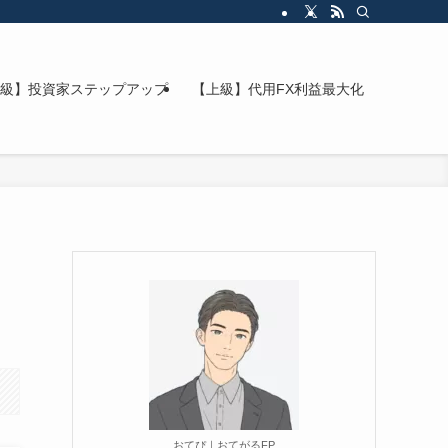
級】投資家ステップアップ
【上級】代用FX利益最大化
おてぴ｜おてがるFP