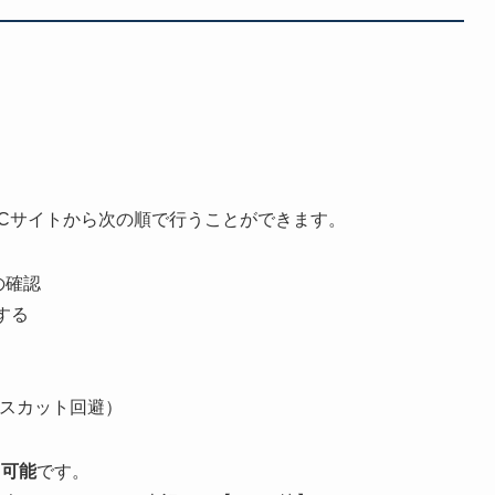
やPCサイトから次の順で行うことができます。
の確認
する
ロスカット回避）
も可能
です。