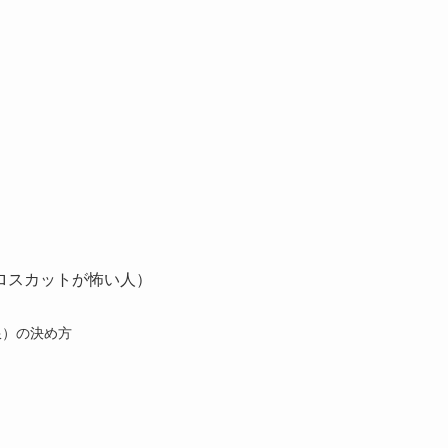
ロスカットが怖い人）
限）の決め方
）