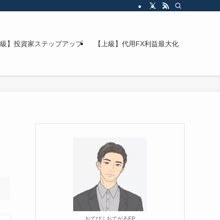
級】投資家ステップアップ
【上級】代用FX利益最大化
おてぴ｜おてがるFP