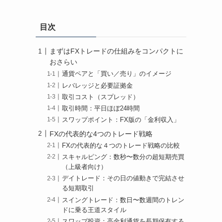
目次
まずはFXトレードの仕組みをコンパクトに
おさらい
通貨ペアと「買い／売り」のイメージ
レバレッジと必要証拠金
取引コスト（スプレッド）
取引時間：平日ほぼ24時間
スワップポイント：FX版の「金利収入」
FXの代表的な4つのトレード戦略
FXの代表的な４つのトレード戦略の比較
スキャルピング：数秒〜数分の超短期売買
（上級者向け）
デイトレード：その日の値動きで完結させ
る短期取引
スイングトレード：数日〜数週間のトレン
ドに乗る王道スタイル
スワップ投資：高金利通貨を長期保有する